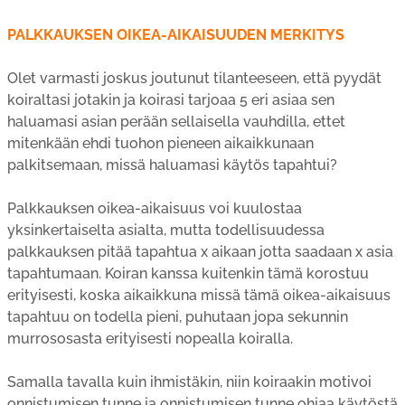
PALKKAUKSEN OIKEA-AIKAISUUDEN MERKITYS
Olet varmasti joskus joutunut tilanteeseen, että pyydät
koiraltasi jotakin ja koirasi tarjoaa 5 eri asiaa sen
haluamasi asian perään sellaisella vauhdilla, ettet
mitenkään ehdi tuohon pieneen aikaikkunaan
palkitsemaan, missä haluamasi käytös tapahtui?
Palkkauksen oikea-aikaisuus voi kuulostaa
yksinkertaiselta asialta, mutta todellisuudessa
palkkauksen pitää tapahtua x aikaan jotta saadaan x asia
tapahtumaan. Koiran kanssa kuitenkin tämä korostuu
erityisesti, koska aikaikkuna missä tämä oikea-aikaisuus
tapahtuu on todella pieni, puhutaan jopa sekunnin
murrososasta erityisesti nopealla koiralla.
Samalla tavalla kuin ihmistäkin, niin koiraakin motivoi
onnistumisen tunne ja onnistumisen tunne ohjaa käytöstä