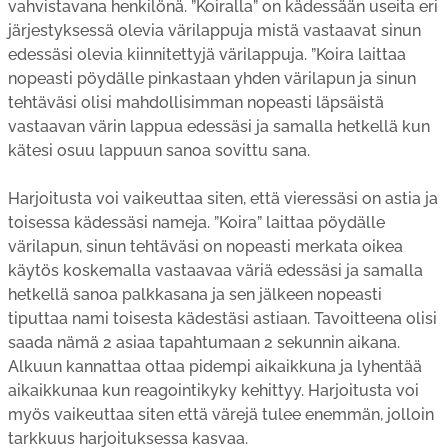
vahvistavana henkilönä. ”Koiralla” on kädessään useita eri
järjestyksessä olevia värilappuja mistä vastaavat sinun
edessäsi olevia kiinnitettyjä värilappuja. ”Koira laittaa
nopeasti pöydälle pinkastaan yhden värilapun ja sinun
tehtäväsi olisi mahdollisimman nopeasti läpsäistä
vastaavan värin lappua edessäsi ja samalla hetkellä kun
kätesi osuu lappuun sanoa sovittu sana.
Harjoitusta voi vaikeuttaa siten, että vieressäsi on astia ja
toisessa kädessäsi nameja. ”Koira” laittaa pöydälle
värilapun, sinun tehtäväsi on nopeasti merkata oikea
käytös koskemalla vastaavaa väriä edessäsi ja samalla
hetkellä sanoa palkkasana ja sen jälkeen nopeasti
tiputtaa nami toisesta kädestäsi astiaan. Tavoitteena olisi
saada nämä 2 asiaa tapahtumaan 2 sekunnin aikana.
Alkuun kannattaa ottaa pidempi aikaikkuna ja lyhentää
aikaikkunaa kun reagointikyky kehittyy. Harjoitusta voi
myös vaikeuttaa siten että värejä tulee enemmän, jolloin
tarkkuus harjoituksessa kasvaa.