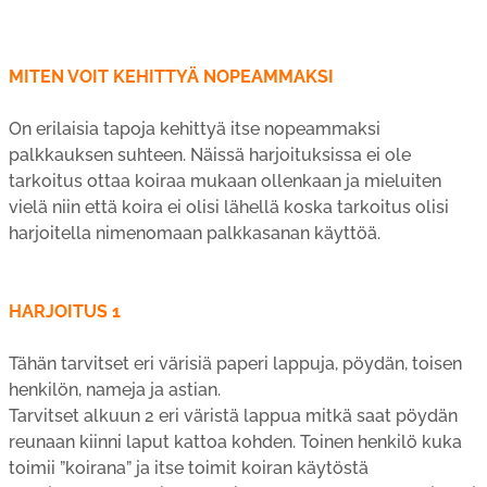
MITEN VOIT KEHITTYÄ NOPEAMMAKSI
On erilaisia tapoja kehittyä itse nopeammaksi
palkkauksen suhteen. Näissä harjoituksissa ei ole
tarkoitus ottaa koiraa mukaan ollenkaan ja mieluiten
vielä niin että koira ei olisi lähellä koska tarkoitus olisi
harjoitella nimenomaan palkkasanan käyttöä.
HARJOITUS 1
Tähän tarvitset eri värisiä paperi lappuja, pöydän, toisen
henkilön, nameja ja astian.
Tarvitset alkuun 2 eri väristä lappua mitkä saat pöydän
reunaan kiinni laput kattoa kohden. Toinen henkilö kuka
toimii ”koirana” ja itse toimit koiran käytöstä