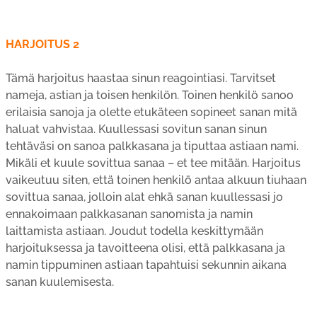
HARJOITUS 2
Tämä harjoitus haastaa sinun reagointiasi. Tarvitset
nameja, astian ja toisen henkilön. Toinen henkilö sanoo
erilaisia sanoja ja olette etukäteen sopineet sanan mitä
haluat vahvistaa. Kuullessasi sovitun sanan sinun
tehtäväsi on sanoa palkkasana ja tiputtaa astiaan nami.
Mikäli et kuule sovittua sanaa – et tee mitään. Harjoitus
vaikeutuu siten, että toinen henkilö antaa alkuun tiuhaan
sovittua sanaa, jolloin alat ehkä sanan kuullessasi jo
ennakoimaan palkkasanan sanomista ja namin
laittamista astiaan. Joudut todella keskittymään
harjoituksessa ja tavoitteena olisi, että palkkasana ja
namin tippuminen astiaan tapahtuisi sekunnin aikana
sanan kuulemisesta.