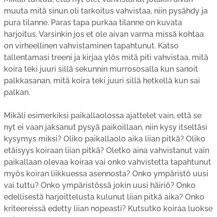
muuta mitä sinun oli tarkoitus vahvistaa, niin pysähdy ja
pura tilanne. Paras tapa purkaa tilanne on kuvata
harjoitus. Varsinkin jos et ole aivan varma missä kohtaa
on virheellinen vahvistaminen tapahtunut. Katso
tallentamasi treeni ja kirjaa ylös mitä piti vahvistaa, mitä
koira teki juuri sillä sekunnin murrososalla kun sanoit
palkkasanan, mitä koira teki juuri sillä hetkellä kun sai
palkan.
Mikäli esimerkiksi paikallaolossa ajattelet vain, että se
nyt ei vaan jaksanut pysyä paikoillaan, niin kysy itseltäsi
kysymys miksi? Oliko paikallaolo aika liian pitkä? Oliko
etäisyys koiraan liian pitkä? Oletko aina vahvistanut vain
paikallaan olevaa koiraa vai onko vahvistetta tapahtunut
myös koiran liikkuessa asennosta? Onko ympäristö uusi
vai tuttu? Onko ympäristössä jokin uusi häiriö? Onko
edellisestä harjoittelusta kulunut liian pitkä aika? Onko
kriteereissä edetty liian nopeasti? Kutsutko koiraa luokse