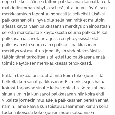
nopea liikkeissään, eli tällöin palkkasanan kannattaa olla
mahdollisimman lyhyt ja selkeä jotta tietyn käytöksen
merkkaaminen tapahtuu nopeasti ja selkeästi. Lisäksi
palkkasanan olisi hyvä olla sellainen mitä et muutoin
arjessa käytä, vaan palkkasanan merkitys on ainoastaan
se, että merkatusta x käytöksestä seuraa palkka. Mikäli
palkkasanaa sanotaan arjessa eri yhteyksissä eikä
palkkasanasta seuraa aina palkka – palkkasanan
merkitys voi muuttua jopa täysin yhdentekeväksi ja
tällöin tämä tarkoittaa sitä, ettei tuo palkkasana enää
toimi x käytöksen merkkauksessa tehokkaasti.
Erittäin tärkeää on se, että mitä koira tekee juuri sillä
hetkellä kun sanot palkkasanan. Esimerkiksi jos haluat
koirasi tarjoavan sinulle katsekontaktia, Koira katsoo
sinua silmiin ja kun sanot palkkasanan, niin koira ehtii
vilkaista jonnekin muualle ja palkkasanan perään annat
namin. Tämä kaava kun toistuu useamman kerran koira
todennäköisesti kokee jonkin muun katsomisen