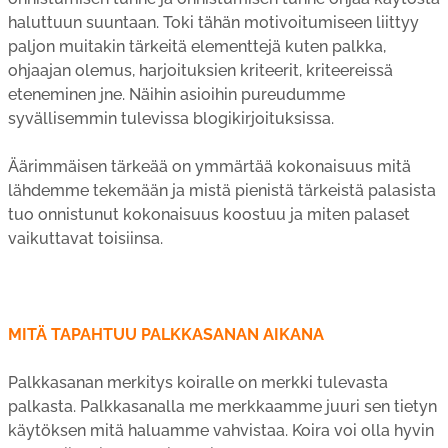
haluttuun suuntaan. Toki tähän motivoitumiseen liittyy
paljon muitakin tärkeitä elementtejä kuten palkka,
ohjaajan olemus, harjoituksien kriteerit, kriteereissä
eteneminen jne. Näihin asioihin pureudumme
syvällisemmin tulevissa blogikirjoituksissa.
Äärimmäisen tärkeää on ymmärtää kokonaisuus mitä
lähdemme tekemään ja mistä pienistä tärkeistä palasista
tuo onnistunut kokonaisuus koostuu ja miten palaset
vaikuttavat toisiinsa.
MITÄ TAPAHTUU PALKKASANAN AIKANA
Palkkasanan merkitys koiralle on merkki tulevasta
palkasta. Palkkasanalla me merkkaamme juuri sen tietyn
käytöksen mitä haluamme vahvistaa. Koira voi olla hyvin