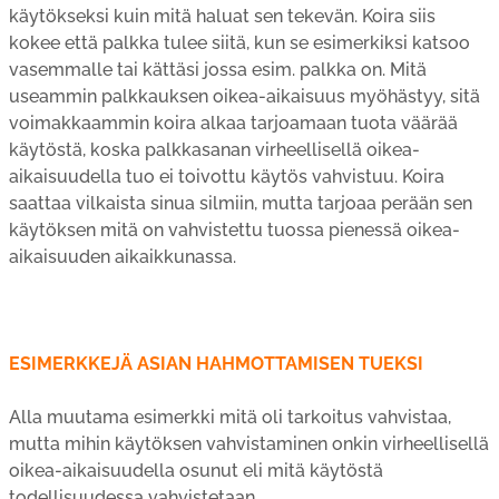
käytökseksi kuin mitä haluat sen tekevän. Koira siis
kokee että palkka tulee siitä, kun se esimerkiksi katsoo
vasemmalle tai kättäsi jossa esim. palkka on. Mitä
useammin palkkauksen oikea-aikaisuus myöhästyy, sitä
voimakkaammin koira alkaa tarjoamaan tuota väärää
käytöstä, koska palkkasanan virheellisellä oikea-
aikaisuudella tuo ei toivottu käytös vahvistuu. Koira
saattaa vilkaista sinua silmiin, mutta tarjoaa perään sen
käytöksen mitä on vahvistettu tuossa pienessä oikea-
aikaisuuden aikaikkunassa.
ESIMERKKEJÄ ASIAN HAHMOTTAMISEN TUEKSI
Alla muutama esimerkki mitä oli tarkoitus vahvistaa,
mutta mihin käytöksen vahvistaminen onkin virheellisellä
oikea-aikaisuudella osunut eli mitä käytöstä
todellisuudessa vahvistetaan.