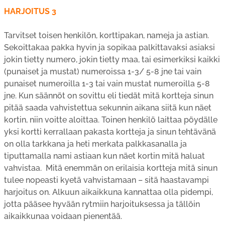
HARJOITUS 3
Tarvitset toisen henkilön, korttipakan, nameja ja astian.
Sekoittakaa pakka hyvin ja sopikaa palkittavaksi asiaksi
jokin tietty numero, jokin tietty maa, tai esimerkiksi kaikki
(punaiset ja mustat) numeroissa 1-3/ 5-8 jne tai vain
punaiset numeroilla 1-3 tai vain mustat numeroilla 5-8
jne. Kun säännöt on sovittu eli tiedät mitä kortteja sinun
pitää saada vahvistettua sekunnin aikana siitä kun näet
kortin, niin voitte aloittaa. Toinen henkilö laittaa pöydälle
yksi kortti kerrallaan pakasta kortteja ja sinun tehtävänä
on olla tarkkana ja heti merkata palkkasanalla ja
tiputtamalla nami astiaan kun näet kortin mitä haluat
vahvistaa. Mitä enemmän on erilaisia kortteja mitä sinun
tulee nopeasti kyetä vahvistamaan – sitä haastavampi
harjoitus on. Alkuun aikaikkuna kannattaa olla pidempi,
jotta pääsee hyvään rytmiin harjoituksessa ja tällöin
aikaikkunaa voidaan pienentää.