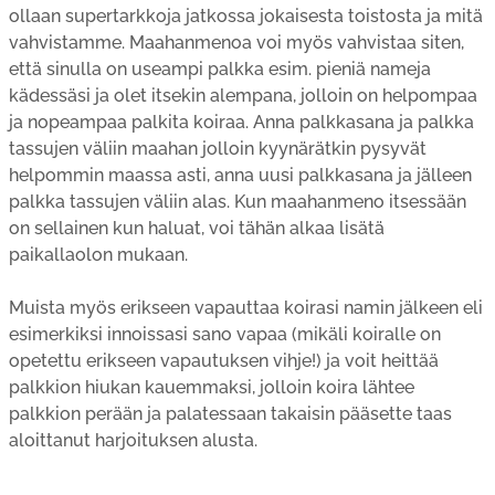
ollaan supertarkkoja jatkossa jokaisesta toistosta ja mitä
vahvistamme. Maahanmenoa voi myös vahvistaa siten,
että sinulla on useampi palkka esim. pieniä nameja
kädessäsi ja olet itsekin alempana, jolloin on helpompaa
ja nopeampaa palkita koiraa. Anna palkkasana ja palkka
tassujen väliin maahan jolloin kyynärätkin pysyvät
helpommin maassa asti, anna uusi palkkasana ja jälleen
palkka tassujen väliin alas. Kun maahanmeno itsessään
on sellainen kun haluat, voi tähän alkaa lisätä
paikallaolon mukaan.
Muista myös erikseen vapauttaa koirasi namin jälkeen eli
esimerkiksi innoissasi sano vapaa (mikäli koiralle on
opetettu erikseen vapautuksen vihje!) ja voit heittää
palkkion hiukan kauemmaksi, jolloin koira lähtee
palkkion perään ja palatessaan takaisin pääsette taas
aloittanut harjoituksen alusta.