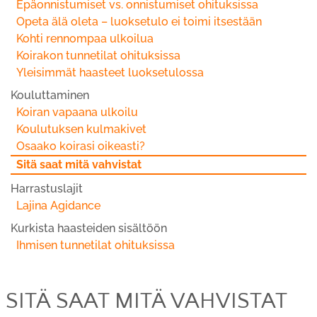
Epäonnistumiset vs. onnistumiset ohituksissa
Opeta älä oleta – luoksetulo ei toimi itsestään
Kohti rennompaa ulkoilua
Koirakon tunnetilat ohituksissa
Yleisimmät haasteet luoksetulossa
Kouluttaminen
Koiran vapaana ulkoilu
Koulutuksen kulmakivet
Osaako koirasi oikeasti?
Sitä saat mitä vahvistat
Harrastuslajit
Lajina Agidance
Kurkista haasteiden sisältöön
Ihmisen tunnetilat ohituksissa
SITÄ SAAT MITÄ VAHVISTAT