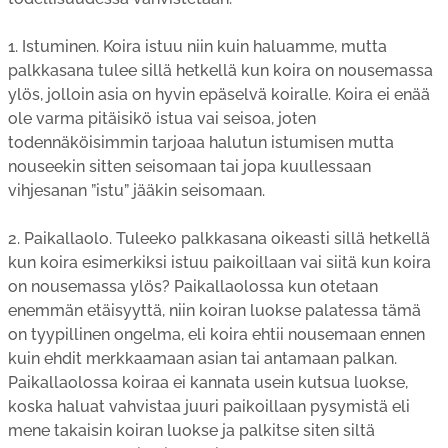
1. Istuminen. Koira istuu niin kuin haluamme, mutta
palkkasana tulee sillä hetkellä kun koira on nousemassa
ylös, jolloin asia on hyvin epäselvä koiralle. Koira ei enää
ole varma pitäisikö istua vai seisoa, joten
todennäköisimmin tarjoaa halutun istumisen mutta
nouseekin sitten seisomaan tai jopa kuullessaan
vihjesanan ”istu” jääkin seisomaan.
2. Paikallaolo. Tuleeko palkkasana oikeasti sillä hetkellä
kun koira esimerkiksi istuu paikoillaan vai siitä kun koira
on nousemassa ylös? Paikallaolossa kun otetaan
enemmän etäisyyttä, niin koiran luokse palatessa tämä
on tyypillinen ongelma, eli koira ehtii nousemaan ennen
kuin ehdit merkkaamaan asian tai antamaan palkan.
Paikallaolossa koiraa ei kannata usein kutsua luokse,
koska haluat vahvistaa juuri paikoillaan pysymistä eli
mene takaisin koiran luokse ja palkitse siten siltä