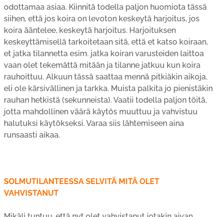
odottamaa asiaa. Kiinnitä todella paljon huomiota tässä
siihen, että jos koira on levoton keskeytä harjoitus, jos
koira ääntelee, keskeytä harjoitus. Harjoituksen
keskeyttämisellä tarkoitetaan sitä, että et katso koiraan,
et jatka tilannetta esim. jatka koiran varusteiden laittoa
vaan olet tekemättä mitään ja tilanne jatkuu kun koira
rauhoittuu. Alkuun tässä saattaa mennä pitkiäkin aikoja,
eli ole kärsivällinen ja tarkka. Muista palkita jo pienistäkin
rauhan hetkistä (sekunneista). Vaatii todella paljon töitä,
jotta mahdollinen väärä käytös muuttuu ja vahvistuu
halutuksi käytökseksi. Varaa siis lähtemiseen aina
runsaasti aikaa.
SOLMUTILANTEESSA SELVITÄ MITÄ OLET
VAHVISTANUT
Mikäli tuntuu, että nyt olet vahvistanut jotakin aivan