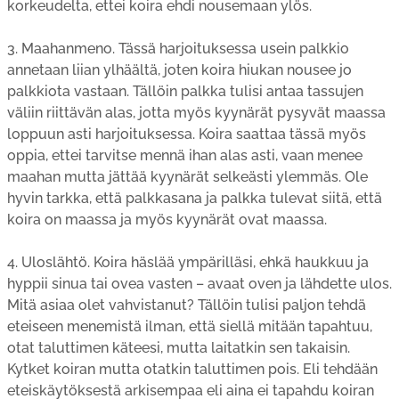
korkeudelta, ettei koira ehdi nousemaan ylös.
3. Maahanmeno. Tässä harjoituksessa usein palkkio
annetaan liian ylhäältä, joten koira hiukan nousee jo
palkkiota vastaan. Tällöin palkka tulisi antaa tassujen
väliin riittävän alas, jotta myös kyynärät pysyvät maassa
loppuun asti harjoituksessa. Koira saattaa tässä myös
oppia, ettei tarvitse mennä ihan alas asti, vaan menee
maahan mutta jättää kyynärät selkeästi ylemmäs. Ole
hyvin tarkka, että palkkasana ja palkka tulevat siitä, että
koira on maassa ja myös kyynärät ovat maassa.
4. Uloslähtö. Koira häslää ympärilläsi, ehkä haukkuu ja
hyppii sinua tai ovea vasten – avaat oven ja lähdette ulos.
Mitä asiaa olet vahvistanut? Tällöin tulisi paljon tehdä
eteiseen menemistä ilman, että siellä mitään tapahtuu,
otat taluttimen käteesi, mutta laitatkin sen takaisin.
Kytket koiran mutta otatkin taluttimen pois. Eli tehdään
eteiskäytöksestä arkisempaa eli aina ei tapahdu koiran