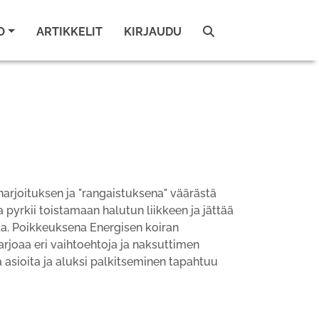
O
ARTIKKELIT
KIRJAUDU
arjoituksen ja "rangaistuksena" väärästä
pyrkii toistamaan halutun liikkeen ja jättää
ta. Poikkeuksena Energisen koiran
arjoaa eri vaihtoehtoja ja naksuttimen
a asioita ja aluksi palkitseminen tapahtuu