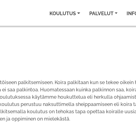
KOULUTUS
PALVELUT
INF
seen palkitsemiseen. Koira palkitaan kun se tekee oikein h
 ei saa palkintoa. Huomatessaan kuinka palkinnon saa, koira 
a. Koulutuksessa käytämme houkuttelua eli herkulla ohjaamis
a koulutus perustuu naksuttimella sheippaamiseen eli koira t
Palkitsemalla koulutus on tehokas tapa opettaa koiralle uusi
ksen ja oppiminen on mielekästä.