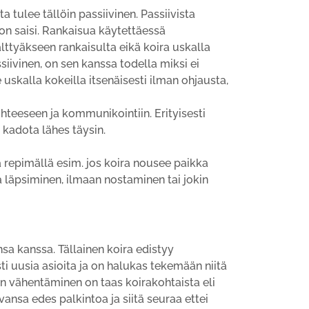
tulee tällöin passiivinen. Passiivista
on saisi. Rankaisua käytettäessä
ttyäkseen rankaisulta eikä koira uskalla
siivinen, on sen kanssa todella miksi ei
uskalla kokeilla itsenäisesti ilman ohjausta,
hteeseen ja kommunikointiin. Erityisesti
 kadota lähes täysin.
ta repimällä esim. jos koira nousee paikka
a läpsiminen, ilmaan nostaminen tai jokin
nsa kanssa. Tällainen koira edistyy
ti uusia asioita ja on halukas tekemään niitä
n vähentäminen on taas koirakohtaista eli
nsa edes palkintoa ja siitä seuraa ettei