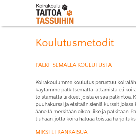
Koulutusmetodit
PALKITSEMALLA KOULUTUSTA
Koirakoulumme koulutus perustuu koiralähtöi
käytämme palkitsematta jättämistä eli koira
toistamatta liikkeet joista ei saa palkinto
puuhakurssi ja etsitään sieniä kurssit joiss
äänellä merkitään oikea liike ja palkitaan. 
tiuhaan, jotta koira haluaa toistaa harjoitu
MIKSI EI RANKAISUA