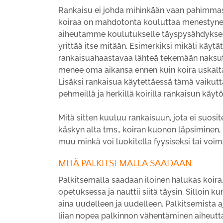
Rankaisu ei johda mihinkään vaan pahimmassa
koiraa on mahdotonta kouluttaa menestyneest
aiheutamme koulutukselle täyspysähdyksen/ 
yrittää itse mitään. Esimerkiksi mikäli käytä
rankaisuahaastavaa lähteä tekemään naksuttim
menee oma aikansa ennen kuin koira uskalt
Lisäksi rankaisua käytettäessä tämä vaikutt
pehmeillä ja herkillä koirilla rankaisun käyt
Mitä sitten kuuluu rankaisuun, jota ei suosit
käskyn alta tms., koiran kuonon läpsiminen, 
muu minkä voi luokitella fyysiseksi tai voi
MITÄ PALKITSEMALLA SAADAAN
Palkitsemalla saadaan iloinen halukas koira,
opetuksessa ja nauttii siitä täysin. Silloin
aina uudelleen ja uudelleen. Palkitsemista 
liian nopea palkinnon vähentäminen aiheutta