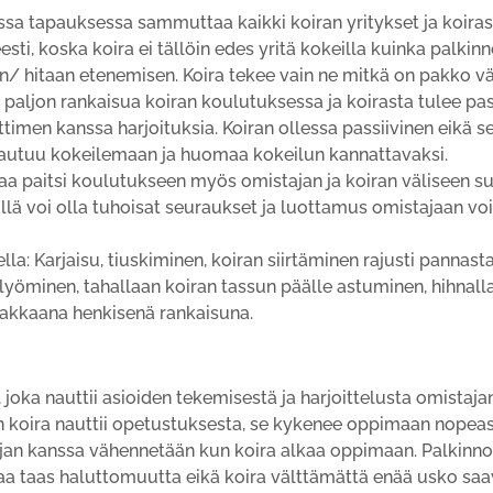
 tapauksessa sammuttaa kaikki koiran yritykset ja koirasta 
i, koska koira ei tällöin edes yritä kokeilla kuinka palkinn
hitaan etenemisen. Koira tekee vain ne mitkä on pakko väl
t paljon rankaisua koiran koulutuksessa ja koirasta tulee pas
en kanssa harjoituksia. Koiran ollessa passiivinen eikä se 
autuu kokeilemaan ja huomaa kokeilun kannattavaksi.
aa paitsi koulutukseen myös omistajan ja koiran väliseen su
öllä voi olla tuhoisat seuraukset ja luottamus omistajaan voi
ella: Karjaisu, tiuskiminen, koiran siirtäminen rajusti pannas
lyöminen, tahallaan koiran tassun päälle astuminen, hihnall
makkaana henkisenä rankaisuna.
 joka nauttii asioiden tekemisestä ja harjoittelusta omistaja
 kun koira nauttii opetustuksesta, se kykenee oppimaan nopeas
ajan kanssa vähennetään kun koira alkaa oppimaan. Palkinno
a taas haluttomuutta eikä koira välttämättä enää usko saava