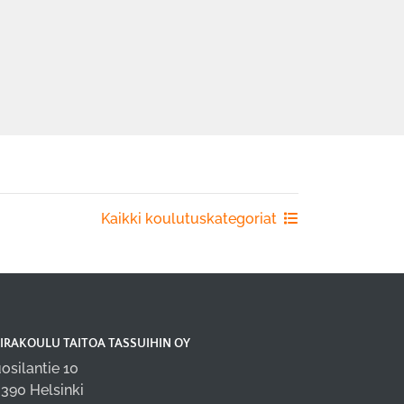
Kaikki koulutuskategoriat
IRAKOULU TAITOA TASSUIHIN OY
osilantie 10
390 Helsinki