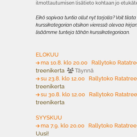
ilmottautumisen lisätieto kohtaan jo etukäte
Eikö sopivaa tuntia ollut nyt tarjolla? Voit tila
kurssikategorian otsikon vieressä olevaa kirja
lisäämme tunteja tähän kurssikategoriaan.
ELOKUU
ma 10.8. klo 20.00
Rallytoko Ratatr
treenikerta
Täynnä
su 23.8. klo 12.00
Rallytoko Ratatre
treenikerta
su 30.8. klo 12.00
Rallytoko Ratatre
treenikerta
SYYSKUU
ma 7.9. klo 20.00
Rallytoko Ratatree
Uusi!