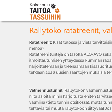
Rallytoko ratatreenit, v
Ratatreenit:
Kisat tulossa ja vielä tarvittais
menoa?
Ratatreeni tunteja on tasolla ALO-AVO sekä 
ilmoittautumisen yhteydessä kumman radan h
harjoittelemaan ja treenaamaan kisasuoritust
tehdään 2026 uusien sääntöjen mukaisia teht
Valmennustunnit:
Rallytokon valmennustunn
niitä asioita mihin harjoitusta eniten tarvit
valmiina (tieto tunnin otsikossa), mutta tunn
tehtäviä tai muuta rallytokoon liittyvää! Jos 