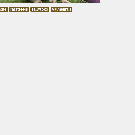
ngle
ratatreeni
rallytoko
valmennus