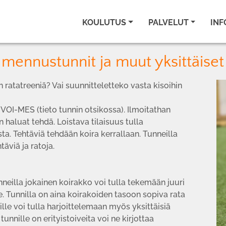
KOULUTUS
PALVELUT
INF
almennustunnit ja muut yksittäise
iin ratatreeniä? Vai suunnitteletteko vasta kisoihin
VOI-MES (tieto tunnin otsikossa). Ilmoitathan
aluat tehdä. Loistava tilaisuus tulla
a. Tehtäviä tehdään koira kerrallaan. Tunneilla
äviä ja ratoja.
eilla jokainen koirakko voi tulla tekemään juuri
see. Tunnilla on aina koirakoiden tasoon sopiva rata
ille voi tulla harjoittelemaan myös yksittäisiä
tunnille on erityistoiveita voi ne kirjottaa