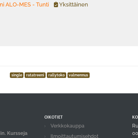
ni ALO-MES - Tunti
Yksittäinen
single
ratatreeni
rallytoko
valmennus
OIKOTIET
KO
Verkkokauppa
Ru
in. Kursseja
00
Ilmoittautumisehdot