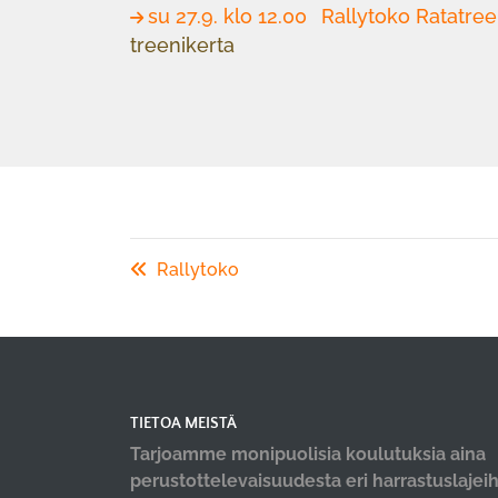
su 27.9. klo 12.00
Rallytoko Ratatree
treenikerta
Rallytoko
TIETOA MEISTÄ
Tarjoamme monipuolisia koulutuksia aina
perustottelevaisuudesta eri harrastuslajeih