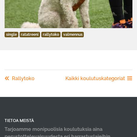
single
ratatreeni
rallytoko
valmennus
Rallytoko
Kaikki koulutuskategoriat
TIETOA MEISTÄ
Tarjoamme monipuolisia koulutuksia aina
perustottelevaisuudesta eri harrastuslajeihin.