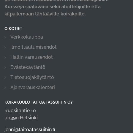
Kursseja saatavana sekä aloittelijoille että
kilpailemaan tähtääville koirakoille.
OIKOTIET
Verkkokauppa
Ilmoittautumisehdot
Hallin varausehdot
Evästekäytäntö
Tietosuojakäytäntö
Ajanvarauskalenteri
KOIRAKOULU TAITOA TASSUIHIN OY
Ruosilantie 10
00390 Helsinki
jenni@taitoatassuihin.fi