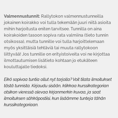
Valmennustunnit:
Rallytokon valmennustunneilla
jokainen koirakko voi tulla tekemään juuri niitä asioita
mihin harjoitusta eniten tarvitsee. Tunnilla on aina
koirakoiden tasoon sopiva rata valmiina (tieto tunnin
otsikossa), mutta tunnille voi tulla harjoittelemaan
myös yksittäisiä tehtäviä tai muuta rallytokoon
liittyvää! Jos tunnille on erityistoiveita voi ne kirjottaa
ilmottautumisen lisätieto kohtaan jo etukäteen
kouluttajalle tiedoksi.
Eikö sopivaa tuntia ollut nyt tarjolla? Voit tilata ilmoitukset
tästä tunnista. Kirjaudu sisään, klikkaa kurssikategorian
otsikon vieressä olevaa kirjanmerkin kuvaa, ja saat
ilmoituksen sähköpostiisi, kun lisäämme tunteja tähän
kurssikategoriaan.