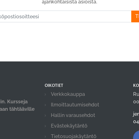
ajankohtaisista asioista.
T
OIKOTIET
KO
Verkkokauppa
Ru
in. Kursseja
00
Ilmoittautumisehdot
maan tähtääville
je
Hallin varausehdot
04
Evästekäytäntö
Tietosuojakäytäntö