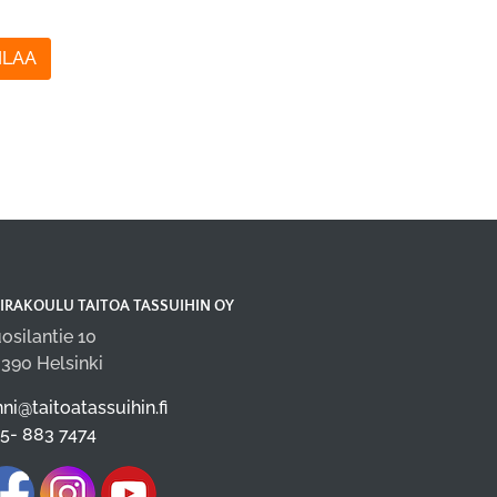
ILAA
IRAKOULU TAITOA TASSUIHIN OY
osilantie 10
390 Helsinki
nni@taitoatassuihin.fi
5- 883 7474