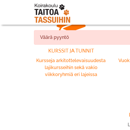
Väärä pyyntö
KURSSIT JA TUNNIT
Kursseja arkitottelevaisuudesta
Vuokr
lajikursseihin sekä vakio
viikkoryhmiä eri lajeissa
L