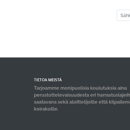
TIETOA MEISTÄ
Tarjoamme monipuolisia koulutuksia aina
perustottelevaisuudesta eri harrastuslajeih
saatavana sekä aloittelijoille että kilpaile
koirakoille.