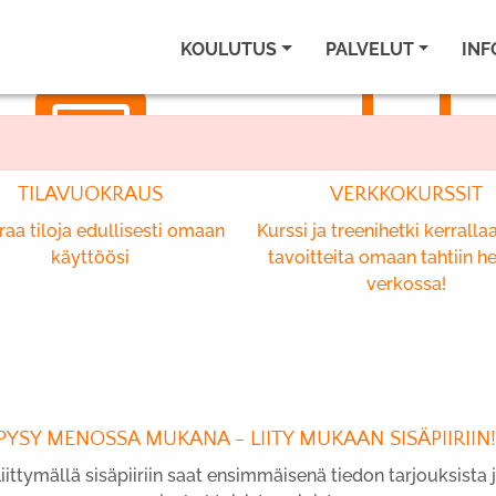
KOULUTUS
PALVELUT
INF
TILAVUOKRAUS
VERKKOKURSSIT
aa tiloja edullisesti omaan
Kurssi ja treenihetki kerralla
käyttöösi
tavoitteita omaan tahtiin he
verkossa!
PYSY MENOSSA MUKANA - LIITY MUKAAN SISÄPIIRIIN
iittymällä sisäpiiriin saat ensimmäisenä tiedon tarjouksista 