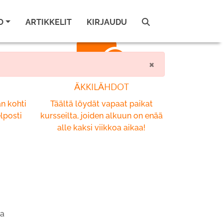
O
ARTIKKELIT
KIRJAUDU
×
ÄKKILÄHDOT
an kohti
Täältä löydät vapaat paikat
lposti
kursseilta, joiden alkuun on enää
alle kaksi viikkoa aikaa!
!
ja