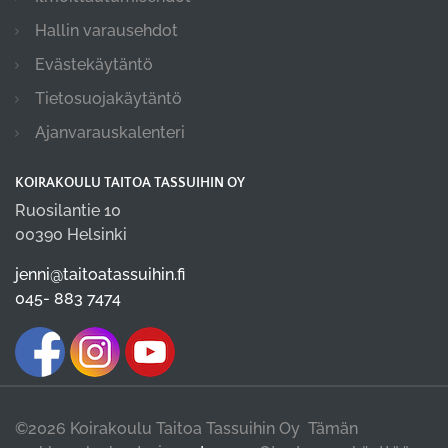
Hallin varausehdot
Evästekäytäntö
Tietosuojakäytäntö
Ajanvarauskalenteri
KOIRAKOULU TAITOA TASSUIHIN OY
Ruosilantie 10
00390 Helsinki
jenni@taitoatassuihin.fi
045- 883 7474
©2026 Koirakoulu Taitoa Tassuihin Oy Tämän