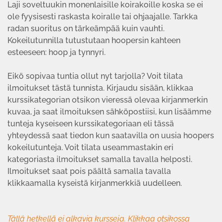
Laji soveltuukin monenlaisille koirakoille koska se ei
ole fyysisesti raskasta koiralle tai ohjaajalle. Tarkka
radan suoritus on tärkeämpää kuin vauhti.
Kokeilutunnilla tutustutaan hoopersin kahteen
esteeseen: hoop ja tynnyri.
Eikö sopivaa tuntia ollut nyt tarjolla? Voit tilata
ilmoitukset tästä tunnista. Kirjaudu sisään, klikkaa
kurssikategorian otsikon vieressä olevaa kirjanmerkin
kuvaa, ja saat ilmoituksen sähköpostiisi, kun lisäämme
tunteja kyseiseen kurssikategoriaan eli tässä
yhteydessä saat tiedon kun saatavilla on uusia hoopers
kokeilutunteja. Voit tilata useammastakin eri
kategoriasta ilmoitukset samalla tavalla helposti.
Ilmoitukset saat pois päältä samalla tavalla
klikkaamalla kyseistä kirjanmerkkiä uudelleen.
Tällä hetkellä ei alkavia kursseja. Klikkaa otsikossa