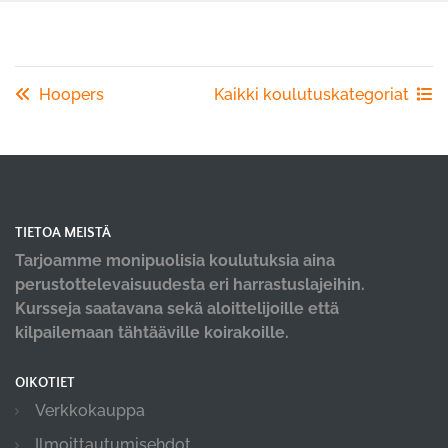
Hoopers
Kaikki koulutuskategoriat
TIETOA MEISTÄ
Tarjoamme monipuolisia koulutuksia aina
perustottelevaisuudesta eri harrastuslajeihin.
Kursseja saatavana sekä aloittelijoille että
kilpailemaan tähtääville koirakoille.
OIKOTIET
Verkkokauppa
Ilmoittautumisehdot