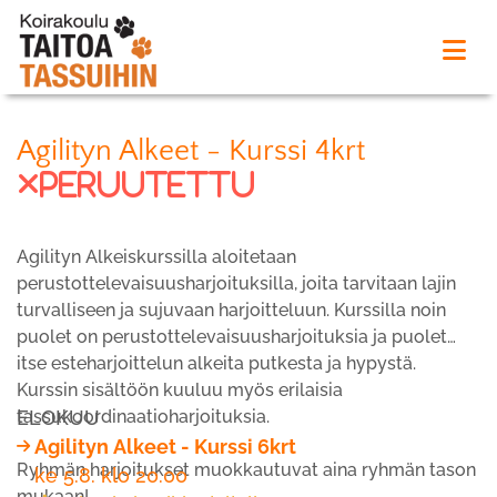
Agilityn Alkeet - Kurssi 4krt
peruutettu
Agilityn Alkeiskurssilla aloitetaan
perustottelevaisuusharjoituksilla, joita tarvitaan lajin
turvalliseen ja sujuvaan harjoitteluun. Kurssilla noin
puolet on perustottelevaisuusharjoituksia ja puolet
itse esteharjoittelun alkeita putkesta ja hypystä.
Kurssin sisältöön kuuluu myös erilaisia
tassukoordinaatioharjoituksia.
ELOKUU
Agilityn Alkeet - Kurssi 6krt
Ryhmän harjoitukset muokkautuvat aina ryhmän tason
ke 5.8. klo 20.00
mukaan!