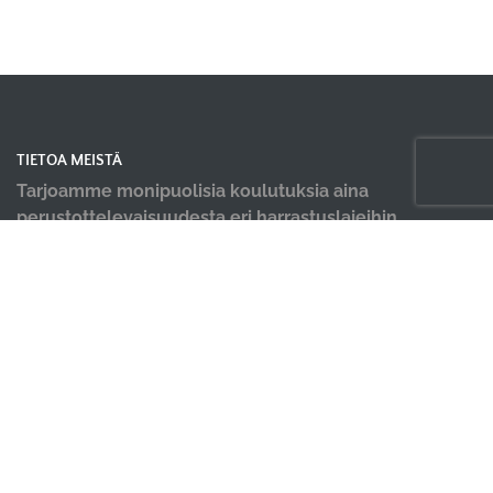
TIETOA MEISTÄ
Tarjoamme monipuolisia koulutuksia aina
perustottelevaisuudesta eri harrastuslajeihin.
Kursseja saatavana sekä aloittelijoille että
kilpailemaan tähtääville koirakoille.
OIKOTIET
Verkkokauppa
Ilmoittautumisehdot
Hallin varausehdot
Evästekäytäntö