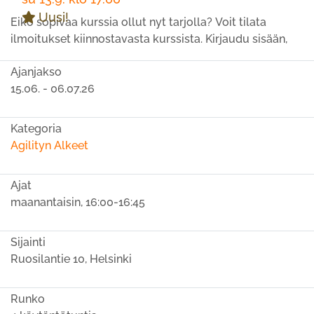
Uusi!
Eikö sopivaa kurssia ollut nyt tarjolla? Voit tilata
ilmoitukset kiinnostavasta kurssista. Kirjaudu sisään,
klikkaa kurssikategorian otsikon vieressä olevaa
Ajanjakso
kirjanmerkin kuvaa, ja saat ilmoituksen sähköpostiisi,
15.06. - 06.07.26
kun lisäämme kursseja kyseiseen kurssikategoriaan eli
tässä yhteydessä saat tiedon kun saatavilla on lisää
agilityn alkeet- kursseja. Voit tilata useammastakin eri
Kategoria
kategoriasta ilmoitukset samalla tavalla helposti.
Agilityn Alkeet
Ilmoitukset saat pois päältä samalla tavalla
klikkaamalla kyseistä kirjanmerkkiä uudelleen.
Ajat
maanantaisin, 16:00-16:45
Sijainti
Ruosilantie 10, Helsinki
Runko