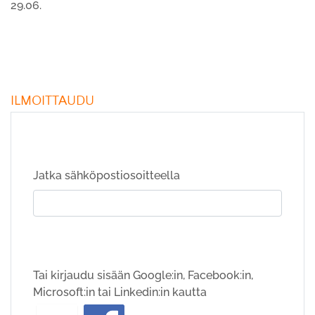
29.06.
ILMOITTAUDU
Jatka sähköpostiosoitteella
Tai kirjaudu sisään Google:in, Facebook:in,
Microsoft:in tai Linkedin:in kautta