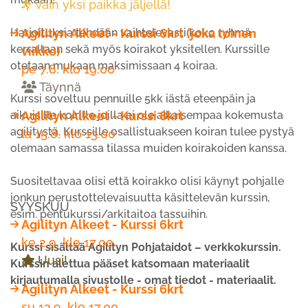
Vain yksi paikka jäljellä!
Harjoituksia tehdään vaihtelevasti koko ryhmä
Agilityn Alkeet - Kurssi 6krt (joka toinen
kerrallaan sekä myös koirakot yksitellen. Kurssille
viikko)
otetaan mukaan maksimissaan 4 koiraa.
pe 7.8. klo 19.00
Täynnä
Kurssi soveltuu pennuille 5kk iästä eteenpäin ja
aikuisille koirille joilla ei ole aikaisempaa kokemusta
Agilityn Alkeet - Kurssi 8krt
agilitystä. Kurssille osallistuakseen koiran tulee pystyä
la 15.8. klo 13.00
olemaan samassa tilassa muiden koirakoiden kanssa.
Suositeltavaa olisi että koirakko olisi käynyt pohjalle
jonkun perustottelevaisuutta käsittelevän kurssin,
SYYSKUU
esim. pentukurssi/arkitaitoa tassuihin.
Agilityn Alkeet - Kurssi 6krt
ke 2.9. klo 17.00
Kurssi sisältää Agilityn Pohjataidot – verkkokurssin.
Uusi!
Kurssin alettua pääset katsomaan materiaalit
kirjautumalla sivustolle - omat tiedot - materiaalit.
Agilityn Alkeet - Kurssi 6krt
su 13.9. klo 17.00