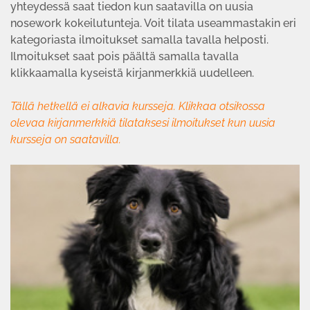
yhteydessä saat tiedon kun saatavilla on uusia
nosework kokeilutunteja. Voit tilata useammastakin eri
kategoriasta ilmoitukset samalla tavalla helposti.
Ilmoitukset saat pois päältä samalla tavalla
klikkaamalla kyseistä kirjanmerkkiä uudelleen.
Tällä hetkellä ei alkavia kursseja. Klikkaa otsikossa
olevaa kirjanmerkkiä tilataksesi ilmoitukset kun uusia
kursseja on saatavilla.