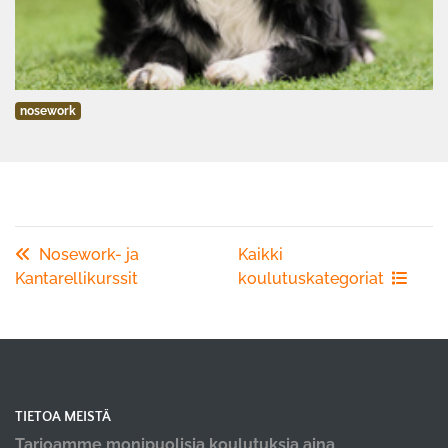
nosework
Nosework- ja
Kaikki
Kantarellikurssit
koulutuskategoriat
TIETOA MEISTÄ
Tarjoamme monipuolisia koulutuksia aina