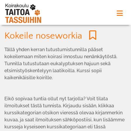
Kokeile noseworkia
Tällä yhden kerran tutustumistunnilla pääset
kokeilemaan miten koirasi innostuu nenänkäytöstä.
Tunnilla tutustutaan eukalyptuksen hajuun sekä
etsimistyöskentelyyn laatikoilla. Kurssi sopii
kaikenikäisille koirille.
Eikö sopivaa tuntia ollut nyt tarjolla? Voit tilata
ilmoitukset tästä tunnista. Kirjaudu sisään, klikkaa
kurssikategorian otsikon vieressä olevaa kirjanmerkin
kuvaa, ja saat ilmoituksen sähköpostiisi, kun lisäämme
kursseja kyseiseen kurssikategoriaan eli tässä