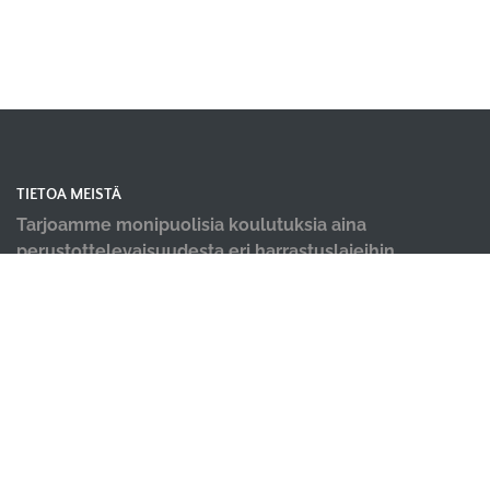
TIETOA MEISTÄ
Tarjoamme monipuolisia koulutuksia aina
perustottelevaisuudesta eri harrastuslajeihin.
Kursseja saatavana sekä aloittelijoille että
kilpailemaan tähtääville koirakoille.
OIKOTIET
Verkkokauppa
Ilmoittautumisehdot
Hallin varausehdot