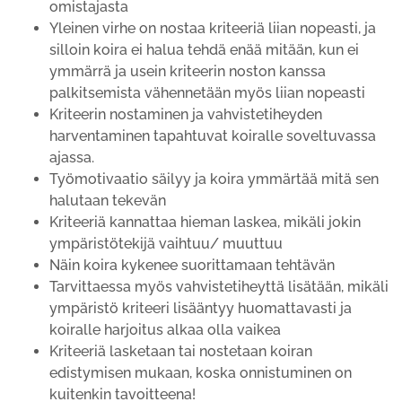
omistajasta
Yleinen virhe on nostaa kriteeriä liian nopeasti, ja
silloin koira ei halua tehdä enää mitään, kun ei
ymmärrä ja usein kriteerin noston kanssa
palkitsemista vähennetään myös liian nopeasti
Kriteerin nostaminen ja vahvistetiheyden
harventaminen tapahtuvat koiralle soveltuvassa
ajassa.
Työmotivaatio säilyy ja koira ymmärtää mitä sen
halutaan tekevän
Kriteeriä kannattaa hieman laskea, mikäli jokin
ympäristötekijä vaihtuu/ muuttuu
Näin koira kykenee suorittamaan tehtävän
Tarvittaessa myös vahvistetiheyttä lisätään, mikäli
ympäristö kriteeri lisääntyy huomattavasti ja
koiralle harjoitus alkaa olla vaikea
Kriteeriä lasketaan tai nostetaan koiran
edistymisen mukaan, koska onnistuminen on
kuitenkin tavoitteena!