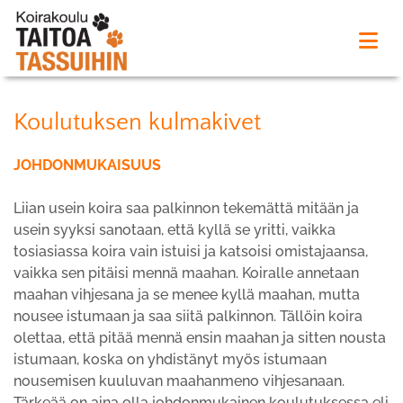
Koulutuksen kulmakivet
JOHDONMUKAISUUS
Liian usein koira saa palkinnon tekemättä mitään ja
usein syyksi sanotaan, että kyllä se yritti, vaikka
tosiasiassa koira vain istuisi ja katsoisi omistajaansa,
vaikka sen pitäisi mennä maahan. Koiralle annetaan
maahan vihjesana ja se menee kyllä maahan, mutta
nousee istumaan ja saa siitä palkinnon. Tällöin koira
olettaa, että pitää mennä ensin maahan ja sitten nousta
istumaan, koska on yhdistänyt myös istumaan
nousemisen kuuluvan maahanmeno vihjesanaan.
Tärkeää on aina olla johdonmukainen koulutuksessa eli