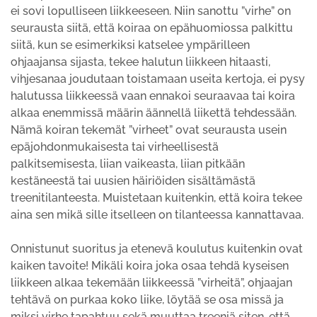
ei sovi lopulliseen liikkeeseen. Niin sanottu ”virhe” on
seurausta siitä, että koiraa on epähuomiossa palkittu
siitä, kun se esimerkiksi katselee ympärilleen
ohjaajansa sijasta, tekee halutun liikkeen hitaasti,
vihjesanaa joudutaan toistamaan useita kertoja, ei pysy
halutussa liikkeessä vaan ennakoi seuraavaa tai koira
alkaa enemmissä määrin äännellä liikettä tehdessään.
Nämä koiran tekemät ”virheet” ovat seurausta usein
epäjohdonmukaisesta tai virheellisestä
palkitsemisesta, liian vaikeasta, liian pitkään
kestäneestä tai uusien häiriöiden sisältämästä
treenitilanteesta. Muistetaan kuitenkin, että koira tekee
aina sen mikä sille itselleen on tilanteessa kannattavaa.
Onnistunut suoritus ja etenevä koulutus kuitenkin ovat
kaiken tavoite! Mikäli koira joka osaa tehdä kyseisen
liikkeen alkaa tekemään liikkeessä ”virheitä”, ohjaajan
tehtävä on purkaa koko liike, löytää se osa missä ja
miksi virhe tapahtuu sekä muuttaa treeniä siten, että