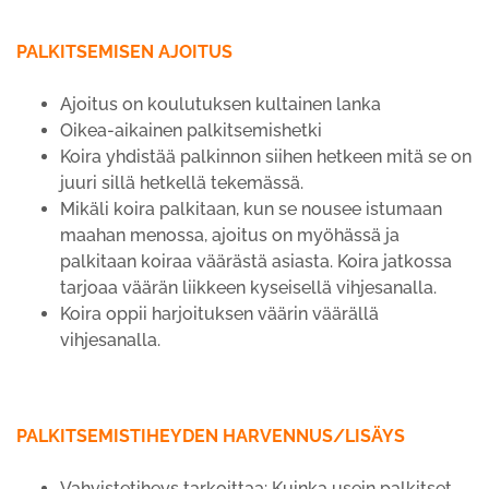
PALKITSEMISEN AJOITUS
Ajoitus on koulutuksen kultainen lanka
Oikea-aikainen palkitsemishetki
Koira yhdistää palkinnon siihen hetkeen mitä se on
juuri sillä hetkellä tekemässä.
Mikäli koira palkitaan, kun se nousee istumaan
maahan menossa, ajoitus on myöhässä ja
palkitaan koiraa väärästä asiasta. Koira jatkossa
tarjoaa väärän liikkeen kyseisellä vihjesanalla.
Koira oppii harjoituksen väärin väärällä
vihjesanalla.
PALKITSEMISTIHEYDEN HARVENNUS/LISÄYS
Vahvistetiheys tarkoittaa: Kuinka usein palkitset