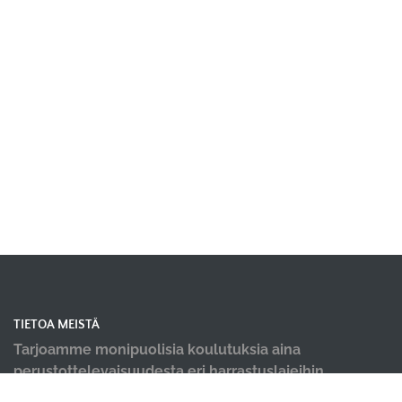
TIETOA MEISTÄ
Tarjoamme monipuolisia koulutuksia aina
perustottelevaisuudesta eri harrastuslajeihin.
Kursseja saatavana sekä aloittelijoille että