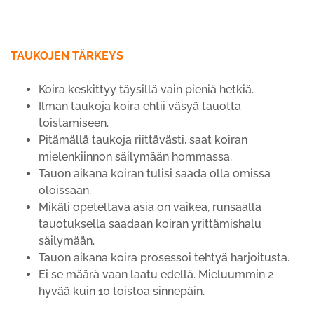
TAUKOJEN TÄRKEYS
Koira keskittyy täysillä vain pieniä hetkiä.
Ilman taukoja koira ehtii väsyä tauotta
toistamiseen.
Pitämällä taukoja riittävästi, saat koiran
mielenkiinnon säilymään hommassa.
Tauon aikana koiran tulisi saada olla omissa
oloissaan.
Mikäli opeteltava asia on vaikea, runsaalla
tauotuksella saadaan koiran yrittämishalu
säilymään.
Tauon aikana koira prosessoi tehtyä harjoitusta.
Ei se määrä vaan laatu edellä. Mieluummin 2
hyvää kuin 10 toistoa sinnepäin.