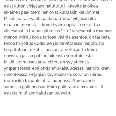
asiat kuten vihjesana halutulle liikkeelle ja oikea-
aikainen palkitseminen ovat kultaakin kalliimmat.
Mikäli koiraa välillä palkitaan ”istu” vihjesanalla
maahan menosta – koira hyvin nopeasti sekoittaa
vihjesanat ja tarjoaa jatkossa ”istu” vihjesanalla maahan
menoa. Mikäli koira tarjoaa väärää asentoa, on tärkeää
tehdä harjoitus uudelleen ja tarvittaessa harjoitusta
helpotetaan mikäli siihen on tarvetta, jotta koira
onnistuu ja saa palkan oikeasta suorituksesta.
Mikäli koira osaa ja se ei tee, on syy yleensä
ympäristössä, epäjohdonmukaisuudessa, harjoituksen
rakenteessa, ohjaajan käytöksessä, koira on sairas,
murrosikä tai juoksut tai huonossa/toistuvasti
samassa palkinnossa. Koira palkitaan aina vain siitä
asiasta mitä sen halutaan tekevän.