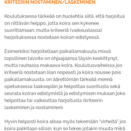
KRITEERIN NOSTAMINEN/LASKEMINEN
Koulutuksessa tärkeää on huolehtia siitä, että harjoitus
on riittävän helppo, jotta koira sen kykenee
suorittamaan, mutta kriteeriä (vaikeustasoa)
harjoituksessa nostetaan koiran edistyessä.
Esimerkiksi harjoitellaan paikallamakuuta missä
lopullinen tavoite on ohjaajaansa täysin keskittynyt,
mutta rauhassa makaava koira. Koulutusvaiheissa jos
kriteeriä nostetaan liian nopeasti ja koira nousee pois
paikallamakuusta, on äärettömän tärkeää mennä
opetuksessa taaksepäin ja helpottaa suoritusta sekä
seurata koiran edistymistä ja edistymisen mukaan joko
helpottaa tai vaikeuttaa harjoitusta (kriteerin
laskeminen ja nostaminen).
Hyvin helposti koira alkaa myös tekemään ”virheitä” jos
koira palkitaan silloin, kun se tekee jotakin muuta mikä