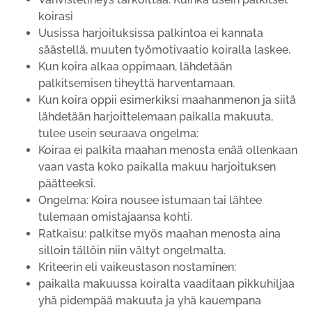
koirasi
Uusissa harjoituksissa palkintoa ei kannata
säästellä, muuten työmotivaatio koiralla laskee.
Kun koira alkaa oppimaan, lähdetään
palkitsemisen tiheyttä harventamaan.
Kun koira oppii esimerkiksi maahanmenon ja siitä
lähdetään harjoittelemaan paikalla makuuta,
tulee usein seuraava ongelma:
Koiraa ei palkita maahan menosta enää ollenkaan
vaan vasta koko paikalla makuu harjoituksen
päätteeksi.
Ongelma: Koira nousee istumaan tai lähtee
tulemaan omistajaansa kohti.
Ratkaisu: palkitse myös maahan menosta aina
silloin tällöin niin vältyt ongelmalta.
Kriteerin eli vaikeustason nostaminen:
paikalla makuussa koiralta vaaditaan pikkuhiljaa
yhä pidempää makuuta ja yhä kauempana