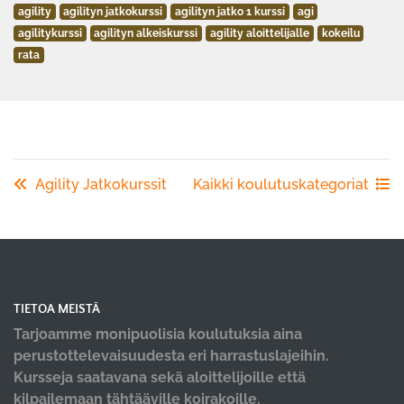
agility
agilityn jatkokurssi
agilityn jatko 1 kurssi
agi
agilitykurssi
agilityn alkeiskurssi
agility aloittelijalle
kokeilu
rata
Agility Jatkokurssit
Kaikki koulutuskategoriat
TIETOA MEISTÄ
Tarjoamme monipuolisia koulutuksia aina
perustottelevaisuudesta eri harrastuslajeihin.
Kursseja saatavana sekä aloittelijoille että
kilpailemaan tähtääville koirakoille.