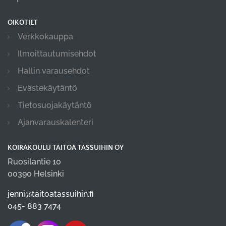
OIKOTIET
Verkkokauppa
Ilmoittautumisehdot
Hallin varausehdot
Evästekäytäntö
Tietosuojakäytäntö
Ajanvarauskalenteri
KOIRAKOULU TAITOA TASSUIHIN OY
Ruosilantie 10
00390 Helsinki
jenni@taitoatassuihin.fi
045- 883 7474