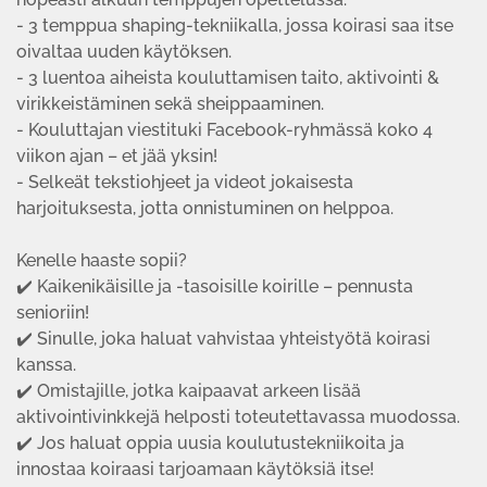
- 3 temppua shaping-tekniikalla, jossa koirasi saa itse
oivaltaa uuden käytöksen.
- 3 luentoa aiheista kouluttamisen taito, aktivointi &
virikkeistäminen sekä sheippaaminen.
- Kouluttajan viestituki Facebook-ryhmässä koko 4
viikon ajan – et jää yksin!
- Selkeät tekstiohjeet ja videot jokaisesta
harjoituksesta, jotta onnistuminen on helppoa.
Kenelle haaste sopii?
✔️ Kaikenikäisille ja -tasoisille koirille – pennusta
senioriin!
✔️ Sinulle, joka haluat vahvistaa yhteistyötä koirasi
kanssa.
✔️ Omistajille, jotka kaipaavat arkeen lisää
aktivointivinkkejä helposti toteutettavassa muodossa.
✔️ Jos haluat oppia uusia koulutustekniikoita ja
innostaa koiraasi tarjoamaan käytöksiä itse!