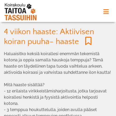
4 viikon haaste: Aktiivisen
koiran puuha- haaste
Haluaisitko keksiä koirallesi enemmän tekemistä
kotona ja oppia samalla hauskoja temppuja? Tämä
haaste on täydellinen tapa tuoda vaihtelua arkeen,
aktivoida koiraasi ja vahvistaa suhdettanne ilon kautta!
Mitä haaste sisältää?
- 12 erilaista virikkeistämisharjoitusta, jotka tarjoavat
koirallesi henkistä ja fyysistä aktivointia helposti
kotona.
- 3 temppua houkuttelulla, joiden avulla pääset
nopeasti alkuun temppujen opettelussa.