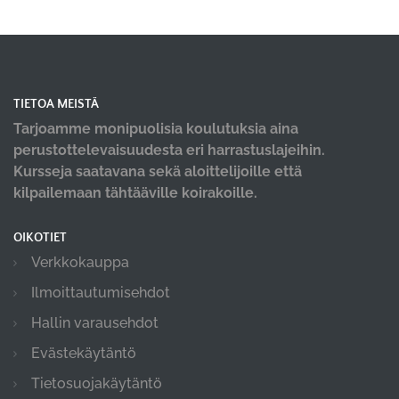
TIETOA MEISTÄ
Tarjoamme monipuolisia koulutuksia aina
perustottelevaisuudesta eri harrastuslajeihin.
Kursseja saatavana sekä aloittelijoille että
kilpailemaan tähtääville koirakoille.
OIKOTIET
Verkkokauppa
Ilmoittautumisehdot
Hallin varausehdot
Evästekäytäntö
Tietosuojakäytäntö