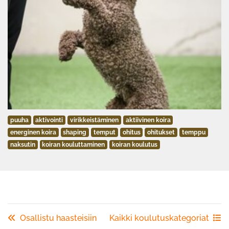
puuha
aktivointi
virikkeistäminen
aktiivinen koira
energinen koira
shaping
temput
ohitus
ohitukset
temppu
naksutin
koiran kouluttaminen
koiran koulutus
Osallistu haasteisiin
Kaikki koulutuskategoriat