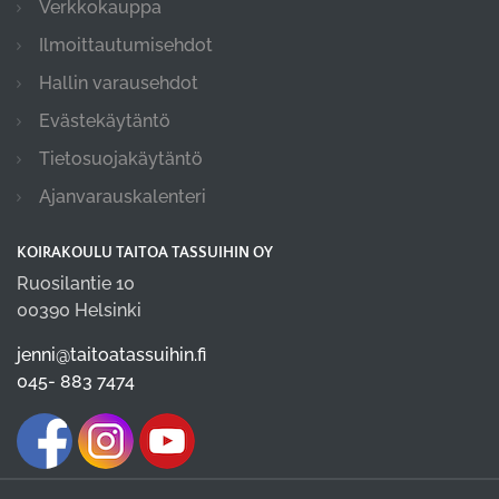
Verkkokauppa
Ilmoittautumisehdot
Hallin varausehdot
Evästekäytäntö
Tietosuojakäytäntö
Ajanvarauskalenteri
KOIRAKOULU TAITOA TASSUIHIN OY
Ruosilantie 10
00390 Helsinki
jenni@taitoatassuihin.fi
045- 883 7474