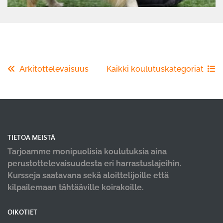
Arkitottelevaisuus
Kaikki koulutuskategoriat
TIETOA MEISTÄ
Tarjoamme monipuolisia koulutuksia aina
perustottelevaisuudesta eri harrastuslajeihin.
Kursseja saatavana sekä aloittelijoille että
kilpailemaan tähtääville koirakoille.
OIKOTIET