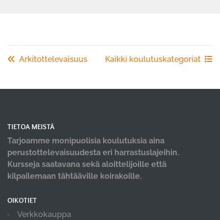
Arkitottelevaisuus
Kaikki koulutuskategoriat
TIETOA MEISTÄ
Tarjoamme monipuolisia koulutuksia aina
perustottelevaisuudesta eri harrastuslajeihin.
Kursseja saatavana sekä aloittelijoille että
kilpailemaan tähtääville koirakoille.
OIKOTIET
Verkkokauppa