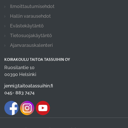
Ilmoittautumisehdot
Hallin varausehdot
Evästekäytäntö
Tietosuojakäytäntö
Ajanvarauskalenteri
KOIRAKOULU TAITOA TASSUIHIN OY
Ruosilantie 10
00390 Helsinki
jenni@taitoatassuihin.fi
045- 883 7474