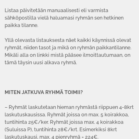
Listaa päivitetään manuaalisesti eli varmista
sähköpostilla vielä haluamasi ryhmän sen hetkinen
paikka tilanne.
Yllä olevasta listauksesta näet kaikki käynnissä olevat
ryhmät, niiden tasot ja mikä on ryhmän paikkantilanne.
Mikäli alla on linkki mistä pääsee ilmoittautumaan, on
tämä täysin uusi alkava ryhmä.
MITEN JATKUVA RYHMÄ TOIMII?
– Ryhmät laskutetaan hieman ryhmästä riippuen 4-8krt
laskutuskausissa. Ryhmät joissa on max. 5 koirakkoa,
tuntihinta 25€/ker. Ryhmät joissa max. 4 koirakkoa
(Suluissa P), tuntihinta 28€/krt. Esimerkiksi 8krt
laskutuskausi, max. 4 pienryhmä = 224€.