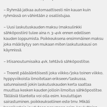
– Ryhmää jatkaa automaattisesti niin kauan kuin
ryhmässä on vähintään 2 osallistujaa.
– Uusi laskutuskauden maksu (maksulinkki
sähköpostiin) tulee aina n. 3-4vk ennen edellisen
kauden loppumista. Poikkeuksena ensimmäinen maksu
joka määräytyy sen mukaan miten laskutuskausi on
käynnissä.
– Irtisanoutumisaika 4vk, tehtävä sähköpostitse.
– Treenit pääsääntöisesti joka viikko/joka toinen viikko,
hyppyviikoista ilmoitetaan erikseen/laskussa,
satunnaisesti jokin laskutuskauden kerta saattaa
muuttua kesken kauden jolloin ilmoitus sähköpostitse.
Tälläisiä tilanteita voi olla esim. kouluttajan
sairastuminen, poikkeuksellinen este tmv. Mikäli