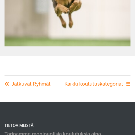
Jatkuvat Ryhmät
Kaikki koulutuskategoriat
TIETOA MEISTÄ
Tarjoamme monipuolisia koulutuksia aina