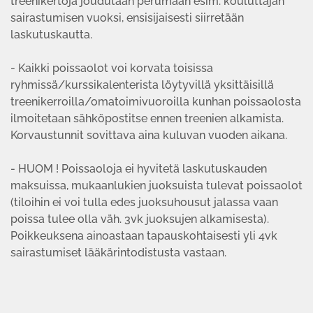
treenikertoja joudutaan perumaan esim. kouluttajan
sairastumisen vuoksi, ensisijaisesti siirretään
laskutuskautta.
- Kaikki poissaolot voi korvata toisissa
ryhmissä/kurssikalenterista löytyvillä yksittäisillä
treenikerroilla/omatoimivuoroilla kunhan poissaolosta
ilmoitetaan sähköpostitse ennen treenien alkamista.
Korvaustunnit sovittava aina kuluvan vuoden aikana.
- HUOM ! Poissaoloja ei hyvitetä laskutuskauden
maksuissa, mukaanlukien juoksuista tulevat poissaolot
(tiloihin ei voi tulla edes juoksuhousut jalassa vaan
poissa tulee olla väh. 3vk juoksujen alkamisesta).
Poikkeuksena ainoastaan tapauskohtaisesti yli 4vk
sairastumiset lääkärintodistusta vastaan.