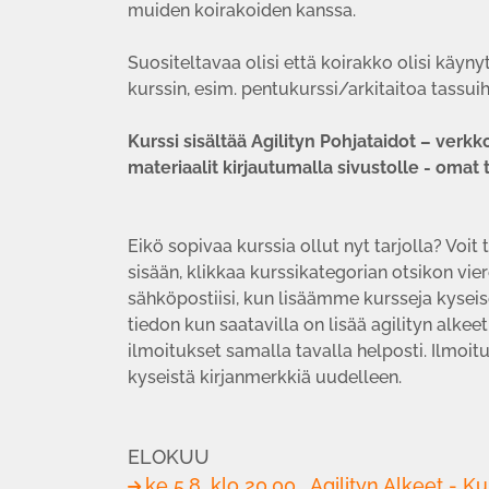
muiden koirakoiden kanssa.
Suositeltavaa olisi että koirakko olisi käyn
kurssin, esim. pentukurssi/arkitaitoa tassuih
Kurssi sisältää Agilityn Pohjataidot – verk
materiaalit kirjautumalla sivustolle - omat t
Eikö sopivaa kurssia ollut nyt tarjolla? Voit 
sisään, klikkaa kurssikategorian otsikon vie
sähköpostiisi, kun lisäämme kursseja kyseis
tiedon kun saatavilla on lisää agilityn alkee
ilmoitukset samalla tavalla helposti. Ilmoit
kyseistä kirjanmerkkiä uudelleen.
ELOKUU
ke 5.8. klo 20.00
Agilityn Alkeet - Ku