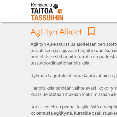
Agilityn Alkeet
Agilityn Alkeiskurssilla aloitetaan perustotte
turvalliseen ja sujuvaan harjoitteluun. Kurss
puolet itse esteharjoittelun alkeita putkesta
tassukoordinaatioharjoituksia.
Ryhmän harjoitukset muokkautuvat aina r
Harjoituksia tehdään vaihtelevasti koko ryh
Kurssille otetaan mukaan maksimissaan 4 ko
Kurssi soveltuu pennuille 5kk iästä eteenpäin 
kokemusta agilitystä. Kurssille osallistuak