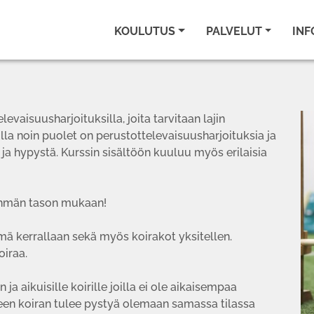
KOULUTUS
PALVELUT
INF
levaisuusharjoituksilla, joita tarvitaan lajin
illa noin puolet on perustottelevaisuusharjoituksia ja
 ja hypystä. Kurssin sisältöön kuuluu myös erilaisia
yhmän tason mukaan!
mä kerrallaan sekä myös koirakot yksitellen.
iraa.
ja aikuisille koirille joilla ei ole aikaisempaa
seen koiran tulee pystyä olemaan samassa tilassa