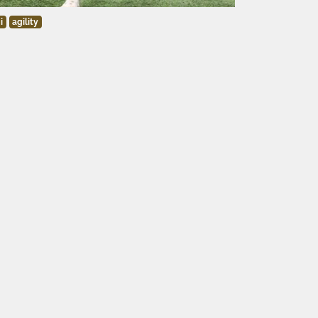
i
agility