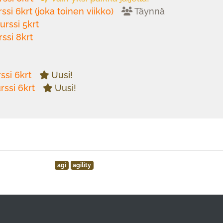
ssi 6krt (joka toinen viikko)
Täynnä
urssi 5krt
rssi 8krt
ssi 6krt
Uusi!
rssi 6krt
Uusi!
agi
agility